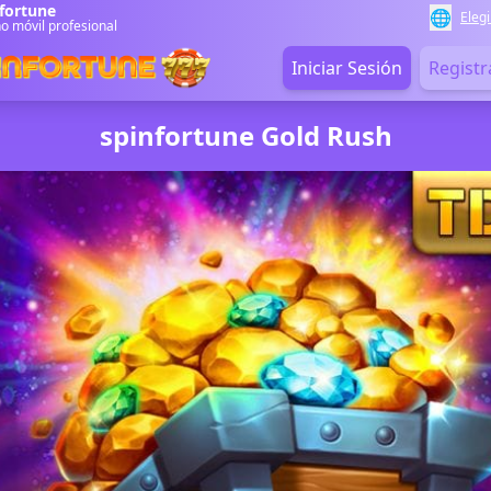
fortune
🌐
Elegi
o móvil profesional
Iniciar Sesión
Registr
spinfortune Gold Rush