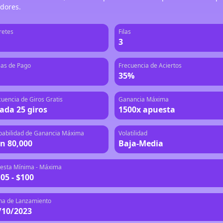
dores.
retes
Filas
3
eas de Pago
Frecuencia de Aciertos
35%
cuencia de Giros Gratis
Ganancia Máxima
cada 25 giros
1500x apuesta
babilidad de Ganancia Máxima
Volatilidad
en 80,000
Baja-Media
esta Mínima - Máxima
.05 - $100
ha de Lanzamiento
/10/2023