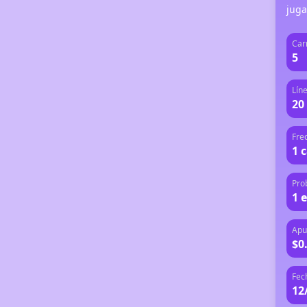
juga
Car
5
Lín
20
Fre
1 
Pro
1 
Apu
$0
Fec
12