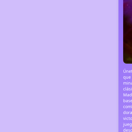
Únet
que 
mina
clás
Madr
base
comb
dora
vict
jueg
desd