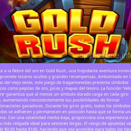
e a la fiebre del oro en Gold Rush, una trepidante aventura miner
promete tesoros ocultos y grandes recompensas. Ambientado en l
s del viejo oeste, este juego de tragamonedas presenta símbolos
icos como pepitas de oro, picos y mapas del tesoro. La función 'Vet
e' garantiza que al menos un símbolo dorado caiga en cada giro
, aumentando consistentemente tus posibilidades de formar
inaciones ganadoras. Durante los giros gratis, todos los símbolos
dos se adhieren y permanecen en posición hasta que se forma un
oria. Con una volatilidad media-baja, proporciona una experiencia 
o más relajada ideal para sesiones largas. El rango de apuestas va
e $0.05 hasta $100, haciendo que sea accesible para todos los tip