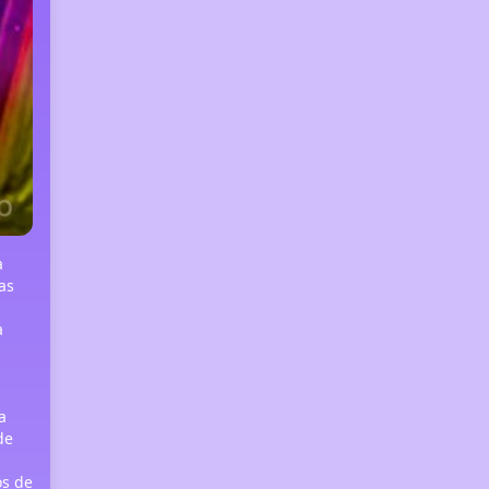
a
as
a
a
de
os de