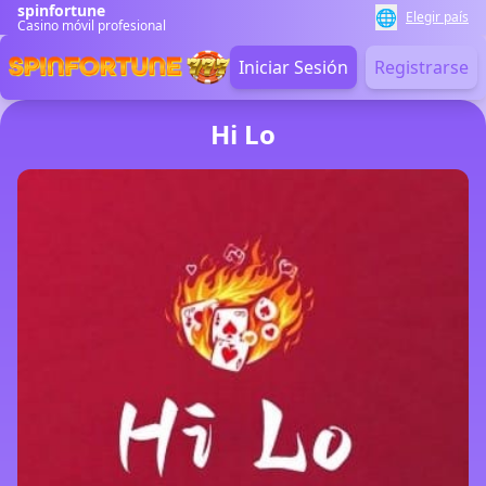
spinfortune
🌐
Elegir país
Casino móvil profesional
Iniciar Sesión
Registrarse
Hi Lo