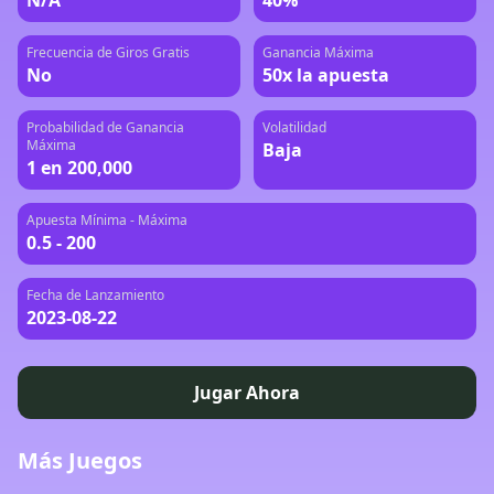
N/A
40%
Frecuencia de Giros Gratis
Ganancia Máxima
No
50x la apuesta
Probabilidad de Ganancia
Volatilidad
Máxima
Baja
1 en 200,000
Apuesta Mínima - Máxima
0.5 - 200
Fecha de Lanzamiento
2023-08-22
Jugar Ahora
Más Juegos